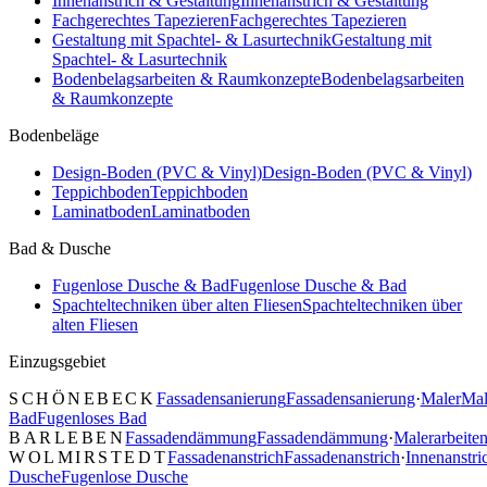
Innenanstrich & Gestaltung
Innenanstrich & Gestaltung
Fachgerechtes Tapezieren
Fachgerechtes Tapezieren
Gestaltung mit Spachtel- & Lasurtechnik
Gestaltung mit
Spachtel- & Lasurtechnik
Bodenbelagsarbeiten & Raumkonzepte
Bodenbelagsarbeiten
& Raumkonzepte
Bodenbeläge
Design-Boden (PVC & Vinyl)
Design-Boden (PVC & Vinyl)
Teppichboden
Teppichboden
Laminatboden
Laminatboden
Bad & Dusche
Fugenlose Dusche & Bad
Fugenlose Dusche & Bad
Spachteltechniken über alten Fliesen
Spachteltechniken über
alten Fliesen
Einzugsgebiet
SCHÖNEBECK
Fassadensanierung
Fassadensanierung
·
Maler
Mal
Bad
Fugenloses Bad
BARLEBEN
Fassadendämmung
Fassadendämmung
·
Malerarbeite
WOLMIRSTEDT
Fassadenanstrich
Fassadenanstrich
·
Innenanstri
Dusche
Fugenlose Dusche