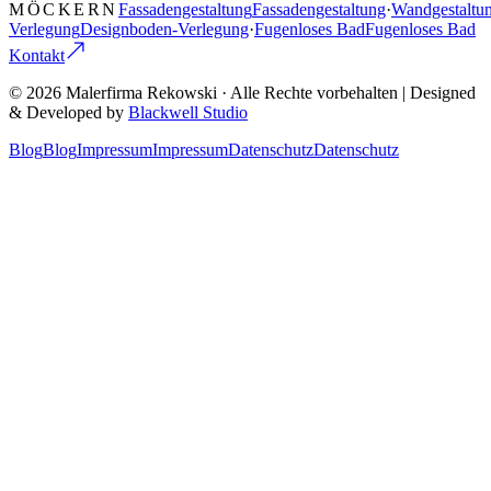
MÖCKERN
Fassadengestaltung
Fassadengestaltung
·
Wandgestaltu
Verlegung
Designboden-Verlegung
·
Fugenloses Bad
Fugenloses Bad
Kontakt
©
2026
Malerfirma Rekowski
· Alle Rechte vorbehalten | Designed
& Developed by
Blackwell Studio
Blog
Blog
Impressum
Impressum
Datenschutz
Datenschutz