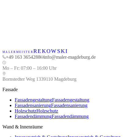
REKOWSKI
MALERMEISTER
+49 163 3654288
info@maler-magdeburg.de
Mo – Fr
:
07:00 – 16:00 Uhr
Bornstedter Weg 13
39110
Magdeburg
Fassade
Fassadengestaltung
Fassadengestaltung
Fassadensanierung
Fassadensanierung
Holzschutz
Holzschutz
Fassadendämmung
Fassadendämmung
Wand & Innenräume