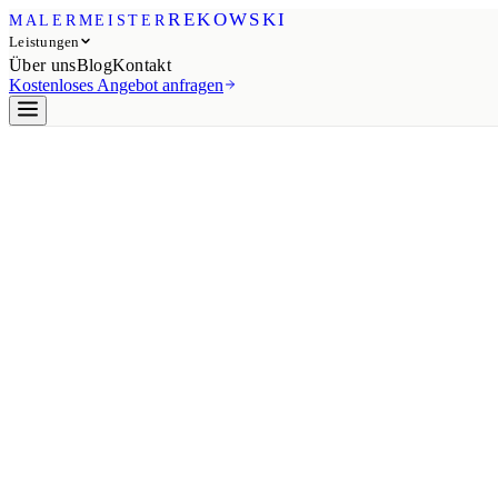
REKOWSKI
MALERMEISTER
Leistungen
Über uns
Blog
Kontakt
Kostenloses Angebot anfragen
Bad · Möckern
Fugenloses Bad in Möckern
Nahtlose Oberflächen in feine
Ein Badezimmer ohne Fugen ist nicht nur ein optisches Highlight, so
Fugenlose Wände und Böden entstehen direkt über dem Bestand – hygi
Technik bieten wir auch für die
Badgestaltung in Wolmirstedt
oder di
+49 163 3654288
Beratung anfragen