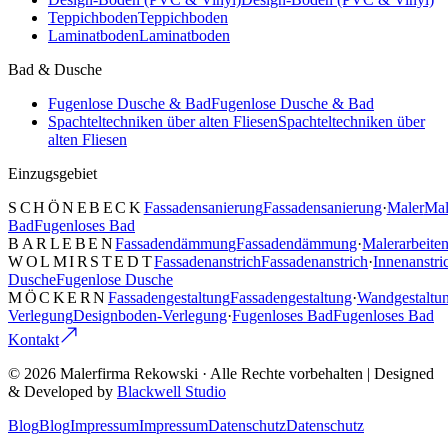
Teppichboden
Teppichboden
Laminatboden
Laminatboden
Bad & Dusche
Fugenlose Dusche & Bad
Fugenlose Dusche & Bad
Spachteltechniken über alten Fliesen
Spachteltechniken über
alten Fliesen
Einzugsgebiet
SCHÖNEBECK
Fassadensanierung
Fassadensanierung
·
Maler
Mal
Bad
Fugenloses Bad
BARLEBEN
Fassadendämmung
Fassadendämmung
·
Malerarbeite
WOLMIRSTEDT
Fassadenanstrich
Fassadenanstrich
·
Innenanstri
Dusche
Fugenlose Dusche
MÖCKERN
Fassadengestaltung
Fassadengestaltung
·
Wandgestaltu
Verlegung
Designboden-Verlegung
·
Fugenloses Bad
Fugenloses Bad
Kontakt
©
2026
Malerfirma Rekowski
· Alle Rechte vorbehalten | Designed
& Developed by
Blackwell Studio
Blog
Blog
Impressum
Impressum
Datenschutz
Datenschutz