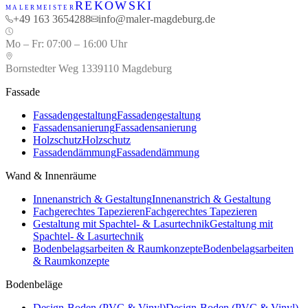
Artikel lesen
REKOWSKI
MALERMEISTER
+49 163 3654288
info@maler-magdeburg.de
Mo – Fr
:
07:00 – 16:00 Uhr
Bornstedter Weg 13
39110
Magdeburg
Fassade
Fassadengestaltung
Fassadengestaltung
Fassadensanierung
Fassadensanierung
Holzschutz
Holzschutz
Fassadendämmung
Fassadendämmung
Wand & Innenräume
Innenanstrich & Gestaltung
Innenanstrich & Gestaltung
Fachgerechtes Tapezieren
Fachgerechtes Tapezieren
Gestaltung mit Spachtel- & Lasurtechnik
Gestaltung mit
Spachtel- & Lasurtechnik
Bodenbelagsarbeiten & Raumkonzepte
Bodenbelagsarbeiten
& Raumkonzepte
Bodenbeläge
Design-Boden (PVC & Vinyl)
Design-Boden (PVC & Vinyl)