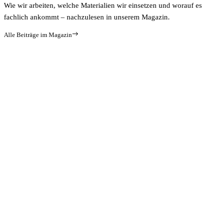
Wie wir arbeiten, welche Materialien wir einsetzen und worauf es
fachlich ankommt – nachzulesen in unserem Magazin.
Alle Beiträge im Magazin
BODENBELAG
Wie Parkett, Linoleum und der richtige Bodenbelag die
Effizienz der Fußbodenheizung beeinflussen
Artikel lesen
BADSANIERUNG
NEU
Wie ein modernes Bad durch Spachteltechnik auf alten Fliesen
entsteht
Artikel lesen
WANDSANIERUNG
Fachgerechte Sanierung von Schimmelbefall im Innenbereich
nach Feuchtigkeitsschäden