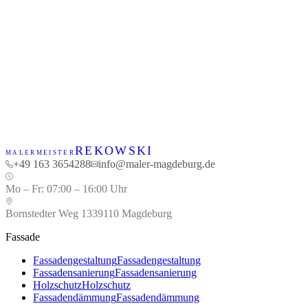
REKOWSKI
Kontaktieren Sie uns
MALERMEISTER
+49 163 3654288
info@maler-magdeburg.de
Mo – Fr
:
07:00 – 16:00 Uhr
Bornstedter Weg 13
39110
Magdeburg
Fassade
Fassadengestaltung
Fassadengestaltung
Fassadensanierung
Fassadensanierung
Holzschutz
Holzschutz
Fassadendämmung
Fassadendämmung