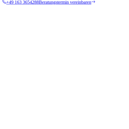
+49 163 3654288
Beratungstermin vereinbaren
Energetische Optimierung durch moderne Wärmedämmung
Nachhaltiger Schutz vor allen Wettereinflüssen
Jede Aufgabe wird fachgerecht umgesetzt