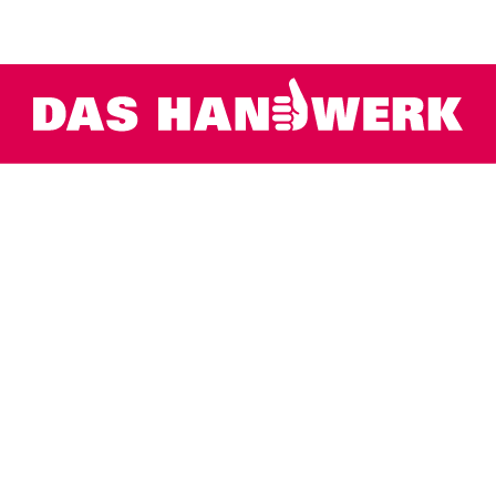
Hygienische Flächen ohne störende Fugen
Schnelle Umsetzung direkt auf alten Kacheln
Leicht zu reinigende Oberflächen