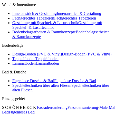
Wand & Innenräume
Innenanstrich & Gestaltung
Innenanstrich & Gestaltung
Fachgerechtes Tapezieren
Fachgerechtes Tapezieren
Gestaltung mit Spachtel- & Lasurtechnik
Gestaltung mit
Spachtel- & Lasurtechnik
Bodenbelagsarbeiten & Raumkonzepte
Bodenbelagsarbeiten
& Raumkonzepte
Bodenbeläge
Design-Boden (PVC & Vinyl)
Design-Boden (PVC & Vinyl)
Teppichboden
Teppichboden
Laminatboden
Laminatboden
Bad & Dusche
Fugenlose Dusche & Bad
Fugenlose Dusche & Bad
Spachteltechniken über alten Fliesen
Spachteltechniken über
alten Fliesen
Einzugsgebiet
SCHÖNEBECK
Fassadensanierung
Fassadensanierung
·
Maler
Mal
Bad
Fugenloses Bad