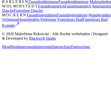
BARLEBEN
Fassadendämmung
Fassadendämmung
·
Malerarbeite
WOLMIRSTEDT
Fassadenanstrich
Fassadenanstrich
·
Innenanstri
Dusche
Fugenlose Dusche
MÖCKERN
Fassadengestaltung
Fassadengestaltung
·
Wandgestaltu
Verlegung
Designboden-Verlegung
·
Fugenloses Bad
Fugenloses Bad
Kontakt
©
2026
Malerfirma Rekowski
· Alle Rechte vorbehalten | Designed
& Developed by
Blackwell Studio
Blog
Blog
Impressum
Impressum
Datenschutz
Datenschutz