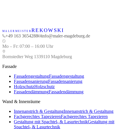
+49 163 3654288
REKOWSKI
MALERMEISTER
+49 163 3654288
info@maler-magdeburg.de
Mo – Fr
:
07:00 – 16:00 Uhr
Bornstedter Weg 13
39110
Magdeburg
Fassade
Fassadengestaltung
Fassadengestaltung
Fassadensanierung
Fassadensanierung
Holzschutz
Holzschutz
Fassadendämmung
Fassadendämmung
Wand & Innenräume
Innenanstrich & Gestaltung
Innenanstrich & Gestaltung
Fachgerechtes Tapezieren
Fachgerechtes Tapezieren
Gestaltung mit Spachtel- & Lasurtechnik
Gestaltung mit
Spachtel- & Lasurtechnik