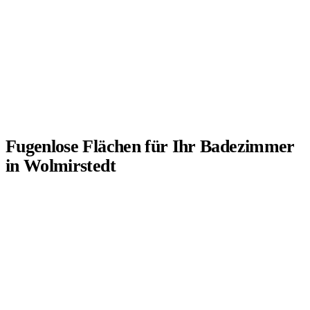
Wir müssen alte Kacheln nicht herausreißen. Der Untergrund
wird gereinigt, vorbereitet und in feinen Schichten
beschichtet, was die Immobilie nachhaltig aufwertet.
Fugenlose Flächen für Ihr Badezimmer
in Wolmirstedt
01
Fugenlose Dusche und Bad
Durchgehend, ohne Rillen, pflegeleicht.