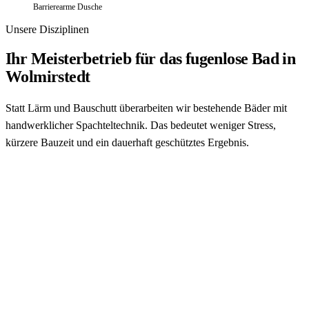
Barrierearme Dusche
Unsere Disziplinen
Ihr Meisterbetrieb für das fugenlose Bad in
Wolmirstedt
Statt Lärm und Bauschutt überarbeiten wir bestehende Bäder mit
handwerklicher Spachteltechnik. Das bedeutet weniger Stress,
kürzere Bauzeit und ein dauerhaft geschütztes Ergebnis.
Unsere handwerklichen Techniken eignen sich hervorragend
für durchgehende Flächen. Lästige Rillen entfallen, in denen
sich sonst Kalk und Wasser sammeln.