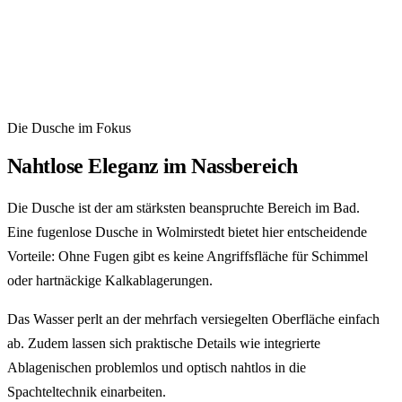
Wasserfest, strapazierfähig, dauerhaft.
Zum Abschluss überziehen wir die Fläche mit einem
speziellen Schutzlack. Diese Schicht hält das Wasser
zuverlässig ab und macht die Pflege besonders einfach.
Die Dusche im Fokus
Nahtlose Eleganz im Nassbereich
Die Dusche ist der am stärksten beanspruchte Bereich im Bad.
Eine fugenlose Dusche in Wolmirstedt bietet hier entscheidende
Vorteile: Ohne Fugen gibt es keine Angriffsfläche für Schimmel
oder hartnäckige Kalkablagerungen.
Das Wasser perlt an der mehrfach versiegelten Oberfläche einfach
ab. Zudem lassen sich praktische Details wie integrierte
Ablagenischen problemlos und optisch nahtlos in die
Spachteltechnik einarbeiten.