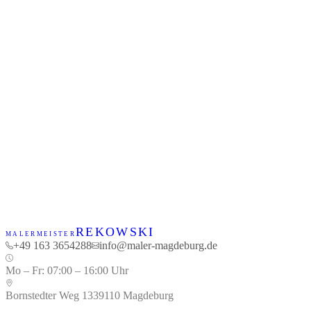
Wie Parkett, Linoleum und der richtige Bodenbelag die
Effizienz der Fußbodenheizung beeinflussen
Artikel lesen
+49 163 3654288
REKOWSKI
MALERMEISTER
+49 163 3654288
info@maler-magdeburg.de
Mo – Fr
:
07:00 – 16:00 Uhr
Bornstedter Weg 13
39110
Magdeburg