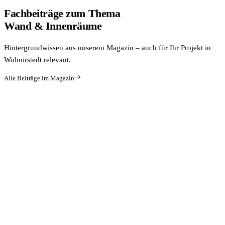
Fachbeiträge zum Thema
Wand & Innenräume
Hintergrundwissen aus unserem Magazin – auch für Ihr Projekt in
Wolmirstedt relevant.
Alle Beiträge im Magazin
WANDSANIERUNG
Fachgerechte Sanierung von Schimmelbefall im Innenbereich
nach Feuchtigkeitsschäden
Artikel lesen
BADSANIERUNG
NEU
Wie ein modernes Bad durch Spachteltechnik auf alten Fliesen
entsteht
Artikel lesen
BODENBELAG