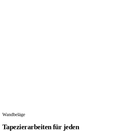
Eine optische Aufwertung weit über den Standard hinaus. Mit
professionellen Materialien und Techniken setzen wir Akzente
exakt nach Ihren Wünschen.
Wenn das komplette Zimmer neu gedacht wird, bieten wir
einen ganzheitlichen Ansatz von der Planung bis zur
Umsetzung, damit am Ende alles stimmig wirkt.
Wandbeläge
Tapezierarbeiten für jeden