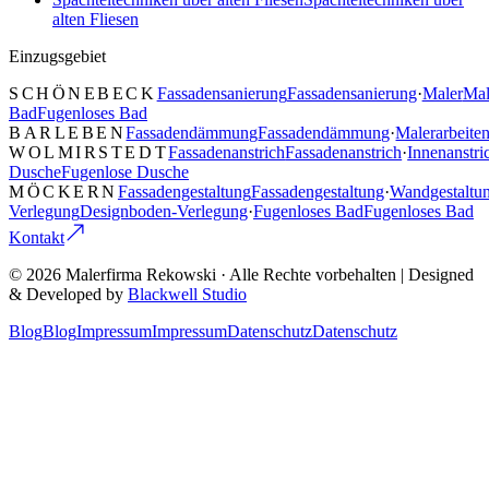
alten Fliesen
Einzugsgebiet
SCHÖNEBECK
Fassadensanierung
Fassadensanierung
·
Maler
Mal
Bad
Fugenloses Bad
BARLEBEN
Fassadendämmung
Fassadendämmung
·
Malerarbeite
WOLMIRSTEDT
Fassadenanstrich
Fassadenanstrich
·
Innenanstri
Dusche
Fugenlose Dusche
MÖCKERN
Fassadengestaltung
Fassadengestaltung
·
Wandgestaltu
Verlegung
Designboden-Verlegung
·
Fugenloses Bad
Fugenloses Bad
Kontakt
©
2026
Malerfirma Rekowski
· Alle Rechte vorbehalten | Designed
& Developed by
Blackwell Studio
Blog
Blog
Impressum
Impressum
Datenschutz
Datenschutz