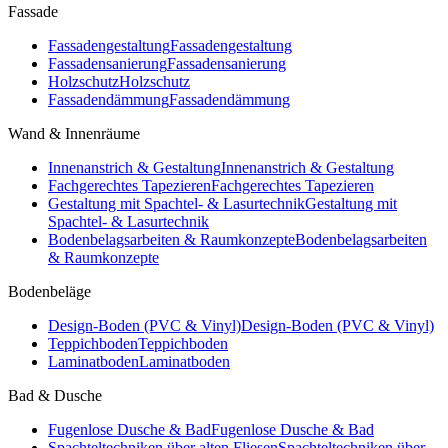
Fassade
Fassadengestaltung
Fassadengestaltung
Fassadensanierung
Fassadensanierung
Holzschutz
Holzschutz
Fassadendämmung
Fassadendämmung
Wand & Innenräume
Innenanstrich & Gestaltung
Innenanstrich & Gestaltung
Fachgerechtes Tapezieren
Fachgerechtes Tapezieren
Gestaltung mit Spachtel- & Lasurtechnik
Gestaltung mit
Spachtel- & Lasurtechnik
Bodenbelagsarbeiten & Raumkonzepte
Bodenbelagsarbeiten
& Raumkonzepte
Bodenbeläge
Design-Boden (PVC & Vinyl)
Design-Boden (PVC & Vinyl)
Teppichboden
Teppichboden
Laminatboden
Laminatboden
Bad & Dusche
Fugenlose Dusche & Bad
Fugenlose Dusche & Bad
Spachteltechniken über alten Fliesen
Spachteltechniken über